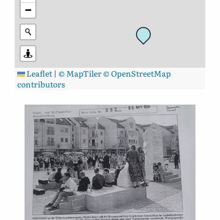
−
Leaflet
|
© MapTiler
© OpenStreetMap
contributors