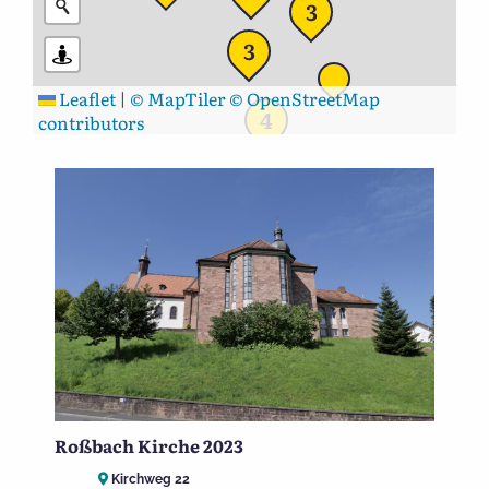
3
3
Leaflet
|
© MapTiler
© OpenStreetMap
4
contributors
Roßbach Kirche 2023
Kirchweg 22