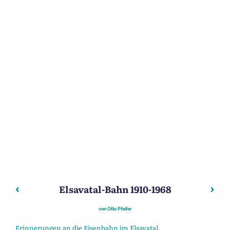
Elsavatal-Bahn 1910-1968
Beitragsnavigation
Vorheriger: Helen erzählt – lebendige Briefe
Nächs
von
Otto Pfeifer
Erinnerungen an die Eisenbahn im Elsavatal
.