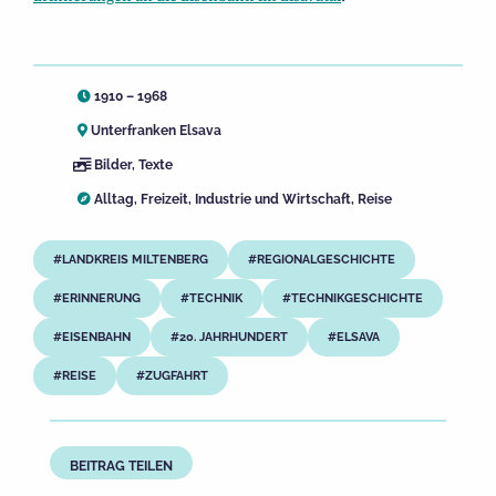
1910 – 1968
Unterfranken Elsava
Bilder
,
Texte
Alltag
,
Freizeit
,
Industrie und Wirtschaft
,
Reise
LANDKREIS MILTENBERG
REGIONALGESCHICHTE
ERINNERUNG
TECHNIK
TECHNIKGESCHICHTE
EISENBAHN
20. JAHRHUNDERT
ELSAVA
REISE
ZUGFAHRT
BEITRAG TEILEN