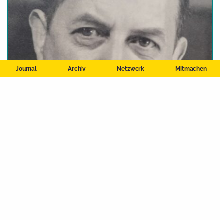
Journal
Archiv
Netzwerk
Mitmachen
Journal
Leo Weismantel – Obersinns größter Sohn