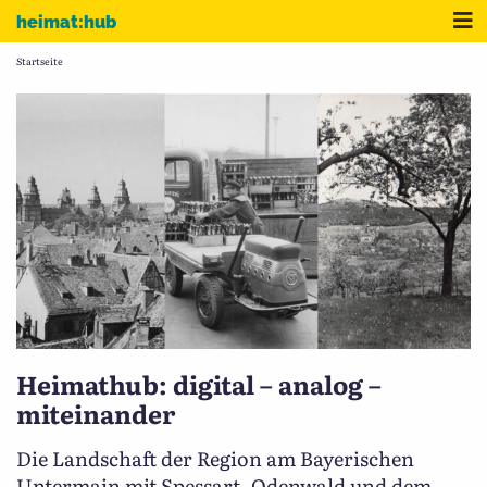
Zum Inhalt
Me
heimat:hub
Startseite
Heimathub: digital – analog –
miteinander
Die Landschaft der Region am Bayerischen
Untermain mit Spessart, Odenwald und dem