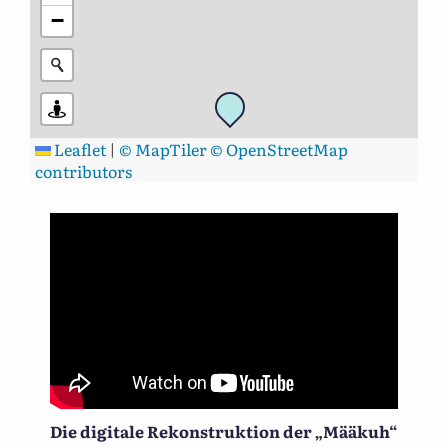
−
Leaflet
|
© MapTiler
© OpenStreetMap
contributors
Die digitale Rekonstruktion der „Määkuh“