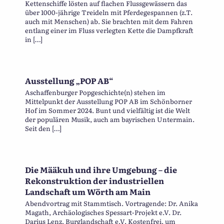
Kettenschiffe lösten auf flachen Flussgewässern das
über 1000-jährige Treideln mit Pferdegespannen (z.T.
auch mit Menschen) ab. Sie brachten mit dem Fahren
entlang einer im Fluss verlegten Kette die Dampfkraft
in […]
Ausstellung „POP AB“
Aschaffenburger Popgeschichte(n) stehen im
Mittelpunkt der Ausstellung POP AB im Schönborner
Hof im Sommer 2024. Bunt und vielfältig ist die Welt
der populären Musik, auch am bayrischen Untermain.
Seit den […]
Die Määkuh und ihre Umgebung – die
Rekonstruktion der industriellen
Landschaft um Wörth am Main
Abendvortrag mit Stammtisch. Vortragende: Dr. Anika
Magath, Archäologisches Spessart-Projekt e.V. Dr.
Darius Lenz, Burglandschaft e.V. Kostenfrei, um