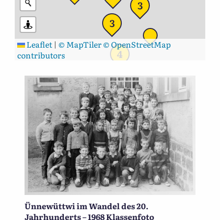
3
3
Leaflet
|
© MapTiler
© OpenStreetMap
4
contributors
Ünnewüttwi im Wandel des 20.
Jahrhunderts – 1968 Klassenfoto