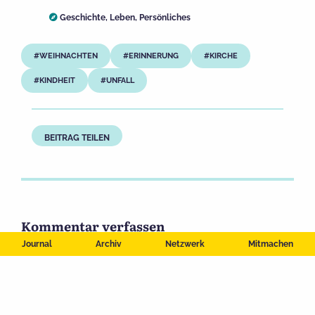
Geschichte
,
Leben
,
Persönliches
WEIHNACHTEN
ERINNERUNG
KIRCHE
KINDHEIT
UNFALL
BEITRAG TEILEN
Kommentar verfassen
Journal
Archiv
Netzwerk
Mitmachen
Deine E-Mail-Adresse wird nicht veröffentlicht.
Erforderliche
Felder sind mit
*
markiert