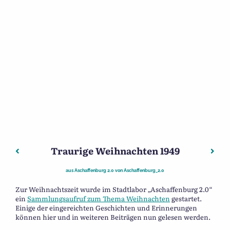
Traurige Weihnachten 1949
Beitragsnavigation
Vorheriger: Erinnerungen an die Weihnacht 1944
Näch
aus
Aschaffenburg 2.0
von
Aschaffenburg_2.0
Zur Weihnachtszeit wurde im Stadtlabor „Aschaffenburg 2.0“
ein
Sammlungsaufruf zum Thema Weihnachten
gestartet.
Einige der eingereichten Geschichten und Erinnerungen
können hier und in weiteren Beiträgen nun gelesen werden.