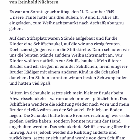
von Reinhold Nüchtern
Es war am Sonntagnachmittag, den 11. Dezember 1949.
Unsere Tante hatte uns drei Buben, 8, 9 und 11 Jahre alt,
eingeladen, zum Weihnachtsmarkt nach Aschaffenburg zu
gehen.
Auf dem Stiftsplatz waren Stände aufgebaut und für die
Kinder eine Schiffschaukel, auf die wir uns riesig freuten.
Doch zuerst gingen wir in die Stiftskirche. Dann schauten wir
uns die bunten Stände auf dem Weihnachtsmarkt an. Wir
Kinder wollten natürlich zur Schiffschaukel. Mein älterer
Bruder und ich stiegen in eins der Schiffchen, mein jüngerer
Bruder Rüdiger mit einem anderen Kind in die Schaukel
daneben. Im Stehen konnten wir am besten Schwung holen
und hatten viel Spaß.
Mitten im Schaukeln setzte sich mein kleiner Bruder beim
Abwärtsschaukeln – warum auch immer – plötzlich hin. Das
Schiffchen wendete die Richtung wieder nach vorn und mein
Bruder fiel rückwärts aus der Schaukel. Er blieb am Boden
liegen. Die Schaukel hatte keine Bremsvorrichtung, wie es die
großen Geräte haben, sondern konnte nur mit der Hand
angehalten werden. Das schaukelnde Schiff schwang über ihn
hinweg. Als es jedoch wieder die Richtung änderte und
zurückkam, setzte er sich auf und wurde von dem Schiff am