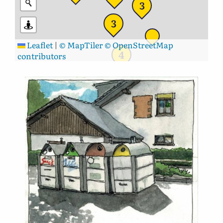
3
3
Leaflet
|
© MapTiler
© OpenStreetMap
4
contributors