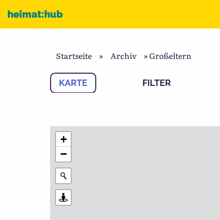
Zum Inhalt
heimat:hub
Startseite
»
Archiv
»
Großeltern
KARTE
FILTER
+
−