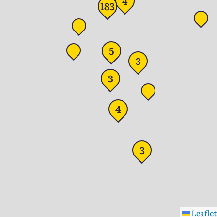
4
183
5
3
3
4
3
Leaflet