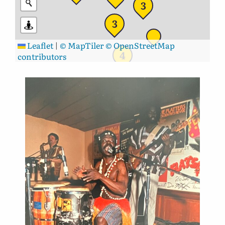
3
3
Leaflet
|
© MapTiler
© OpenStreetMap
4
contributors