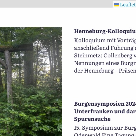
Leaflet
Henneburg-Kolloqui
Kolloquium mit Vorträg
anschließend Führung 
Steinmetz: Collenberg 
Nennungen eines Burgn
der Henneburg – Präsen
Burgensymposien 2024:
Unterfranken und dar
Spurensuche
15. Symposium zur Burg
Odenwald Eine Tagung 