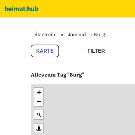
Zum Inhalt
heimat:hub
Startseite
»
Journal
»
Burg
KARTE
FILTER
Alles zum Tag "Burg"
+
−