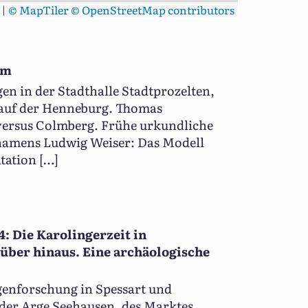
|
© MapTiler
© OpenStreetMap contributors
um
en in der Stadthalle Stadtprozelten,
auf der Henneburg. Thomas
versus Colmberg. Frühe urkundliche
amens Ludwig Weiser: Das Modell
tation […]
 Die Karolingerzeit in
über hinaus. Eine archäologische
enforschung in Spessart und
der Arge Seehausen, des Marktes