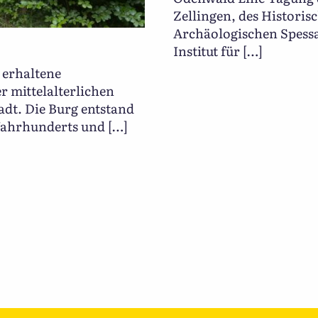
Zellingen, des Historis
Archäologischen Spessa
Institut für […]
e erhaltene
r mittelalterlichen
adt. Die Burg entstand
 Jahrhunderts und […]