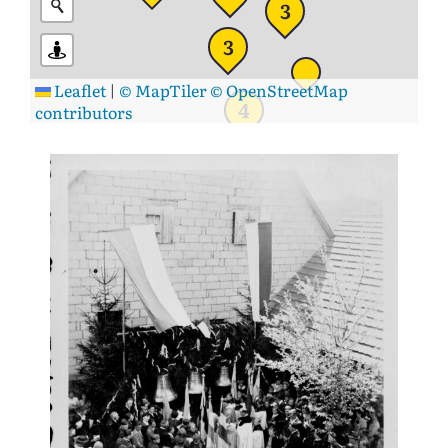
3
3
Leaflet
|
© MapTiler
© OpenStreetMap
4
contributors