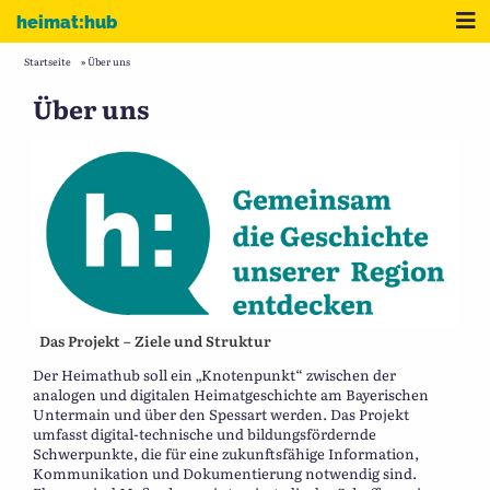
Zum Inhalt
Me
heimat:hub
Startseite
»
Über uns
Über uns
Das Projekt – Zie
le und Str
uktur
Der Heimathub soll ein „Knotenpunkt“ zwischen der
analogen und digitalen Heimatgeschichte am Bayerischen
Untermain und über den Spessart werden. Das Projekt
umfasst digital-technische und bildungsfördernde
Schwerpunkte, die für eine zukunftsfähige Information,
Kommunikation und Dokumentierung notwendig sind.