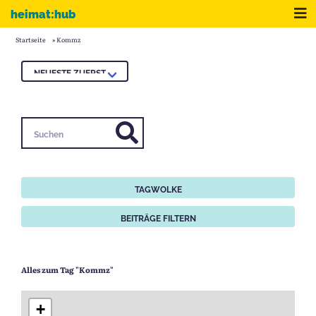
Zum Inhalt
Me
heimat:hub
Startseite
»
Kommz
Suchen
TAGWOLKE
BEITRÄGE FILTERN
Alles zum Tag "Kommz"
+