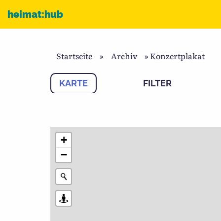
Zum Inhalt
heimat:hub
Startseite
»
Archiv
»
Konzertplakat
KARTE
FILTER
+
−