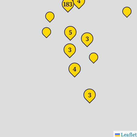
4
183
5
3
3
4
3
Leaflet