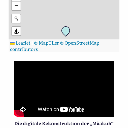
−
Leaflet
|
© MapTiler
© OpenStreetMap
contributors
Die digitale Rekonstruktion der „Määkuh“