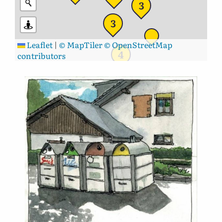
3
3
Leaflet
|
© MapTiler
© OpenStreetMap
4
contributors