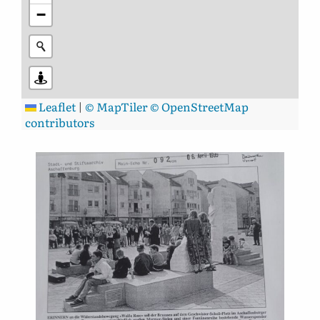
−
Leaflet
|
© MapTiler
© OpenStreetMap
contributors