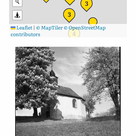
3
3
Leaflet
|
© MapTiler
© OpenStreetMap
4
contributors