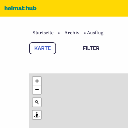
Zum Inhalt
heimat:hub
Startseite
»
Archiv
»
Ausflug
KARTE
FILTER
+
−