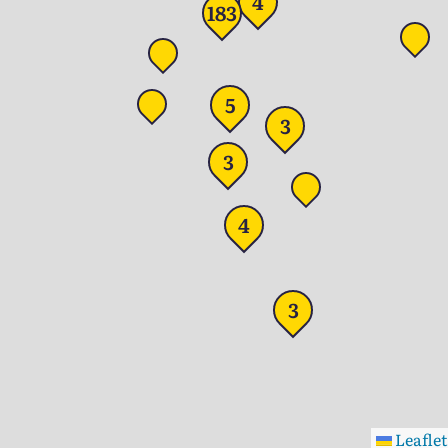
4
183
5
3
3
4
3
Leaflet