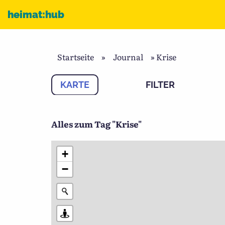
Zum Inhalt
heimat:hub
Startseite
»
Journal
»
Krise
KARTE
FILTER
Alles zum Tag "Krise"
+
−