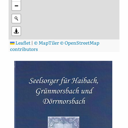
−
Leaflet
|
© MapTiler
© OpenStreetMap
contributors