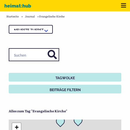
Zum Inhalt
Me
heimat:hub
Startseite
»
Journal
»
Evangelische Kirche
Suchen
TAGWOLKE
BEITRÄGE FILTERN
Alles zum Tag "Evangelische Kirche"
+