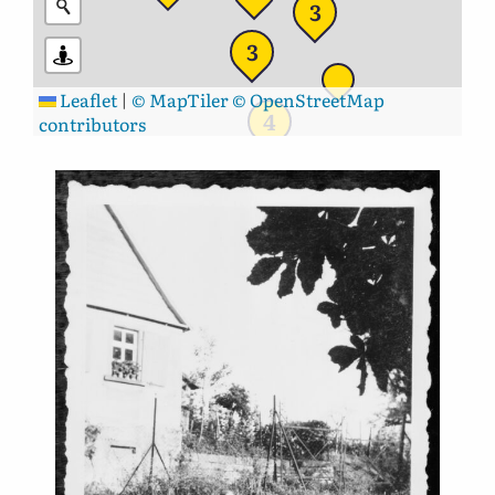
3
3
Leaflet
|
© MapTiler
© OpenStreetMap
4
contributors