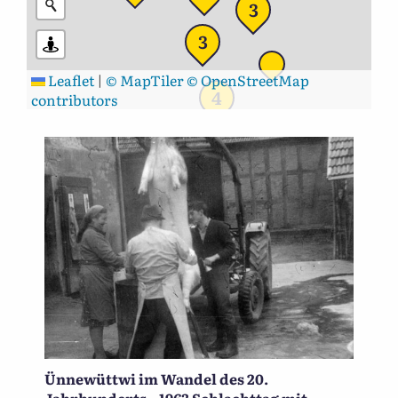
3
3
Leaflet
|
© MapTiler
© OpenStreetMap
4
contributors
Ünnewüttwi im Wandel des 20.