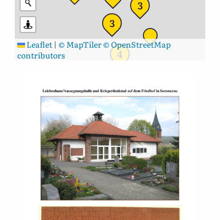
3
3
Leaflet
|
© MapTiler
© OpenStreetMap
4
contributors