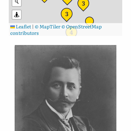
3
3
Leaflet
|
© MapTiler
© OpenStreetMap
4
contributors