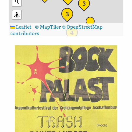
3
3
Leaflet
|
© MapTiler
© OpenStreetMap
4
contributors