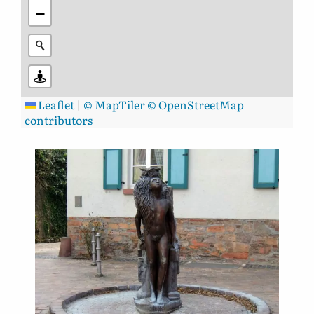
−
Leaflet
|
© MapTiler
© OpenStreetMap
contributors