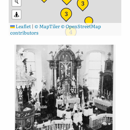
3
3
Leaflet
|
© MapTiler
© OpenStreetMap
4
contributors