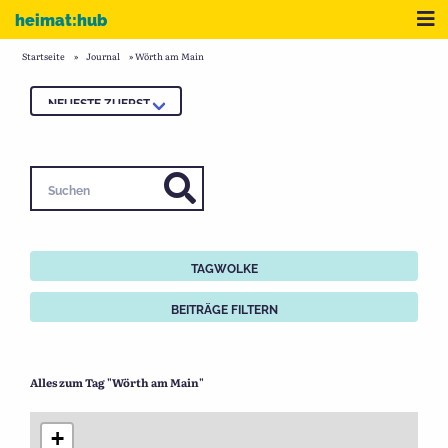
Zum Inhalt
Me
heimat:hub
Startseite
»
Journal
»
Wörth am Main
Suchen
TAGWOLKE
BEITRÄGE FILTERN
Alles zum Tag "Wörth am Main"
+