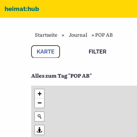
Zum Inhalt
heimat:hub
Startseite
»
Journal
»
POP AB
KARTE
FILTER
Alles zum Tag "POP AB"
+
−