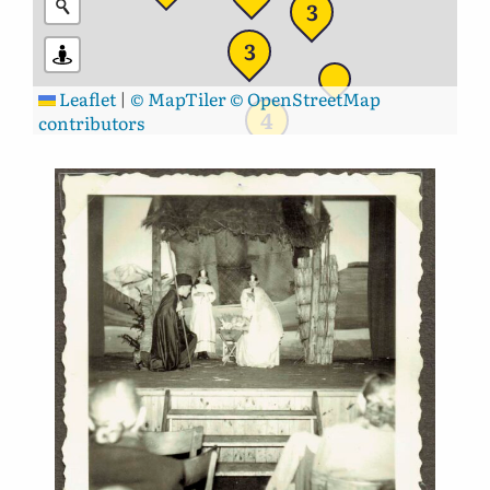
3
3
Leaflet
|
© MapTiler
© OpenStreetMap
4
contributors