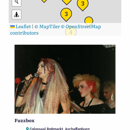
3
3
Leaflet
|
© MapTiler
© OpenStreetMap
4
contributors
Fuzzbox
Colossaal Roßmarkt, Aschaffenburg