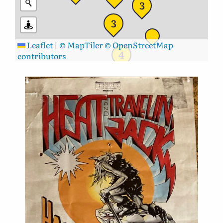
3
3
Leaflet
|
© MapTiler
© OpenStreetMap
4
contributors