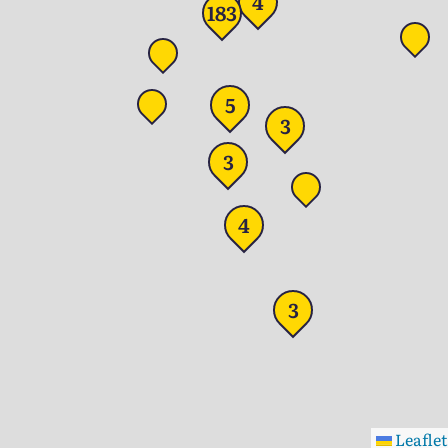
4
183
5
3
3
4
3
Leaflet