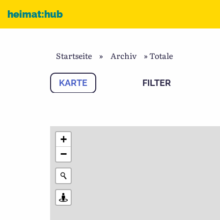
Zum Inhalt
heimat:hub
Startseite
»
Archiv
»
Totale
KARTE
FILTER
+
−