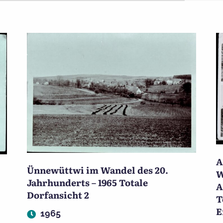
A
Ünnewüttwi im Wandel des 20.
W
Jahrhunderts – 1965 Totale
A
Dorfansicht 2
T
E
1965