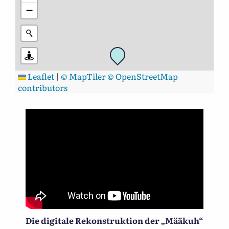
−
Leaflet
|
© MapTiler
© OpenStreetMap
contributors
Die digitale Rekonstruktion der „Määkuh“