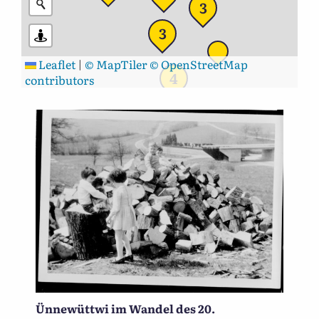
3
3
Leaflet
|
© MapTiler
© OpenStreetMap
4
contributors
Ünnewüttwi im Wandel des 20.