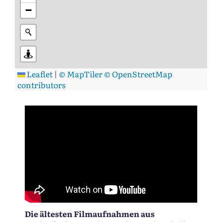
−
Leaflet
|
© MapTiler
© OpenStreetMap
contributors
Die ältesten Filmaufnahmen aus