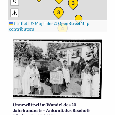
3
3
Leaflet
|
© MapTiler
© OpenStreetMap
4
contributors
Ünnewüttwi im Wandel des 20.
Jahrhunderts – Ankunft des Bischofs