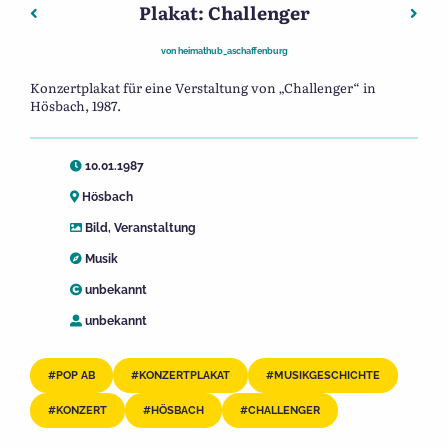
Plakat: Challenger
Beitragsnavigation
Vorheriger: Plakat: Die Goldenen Zitronen
Nächs
von
heimathub_aschaffenburg
Konzertplakat für eine Verstaltung von „Challenger“ in
Hösbach, 1987.
10.01.1987
Hösbach
Bild
,
Veranstaltung
Musik
unbekannt
unbekannt
POP AB
KONZERTPLAKAT
MUSIKGESCHICHTE
KONZERT
HÖSBACH
CHALLENGER