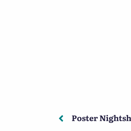
Vorheriger: P
Poster Nightsh
Beitragsnavigation