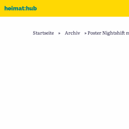
Zum Inhalt
heimat:hub
Startseite
»
Archiv
»
Poster Nightshift 