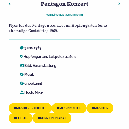
Pentagon Konzert
Beitragsnavigation
Vorheriger: Open Air Zeitungsausschnitt
Nächs
von
heimathub_aschaffenburg
Flyer für das Pentagon Konzert im Hopfengarten (eine
ehemalige Gaststätte), 1969.
30.11.1969
Hopfengarten, Luitpoldstraße 1
Bild
,
Veranstaltung
Musik
unbekannt
Hock, Mike
MUSIKGESCHICHTE
MUSIKKULTUR
MUSIKER
POP AB
KONZERTPLAKAT