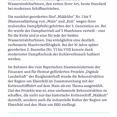
Wasserstrahlturbinen, den ersten ihrer Art, heute Standard
bei modernen Schiffsantrieben.
Die zunächst georderten fünf „Määkühe“ Nr. I bis V
(Namensableitung von „Main“ und „Kuh“ wegen ihrer
muhenden Dampfpfeife) gehörten der 3. Generation an. Bei
ihr wurde der Dampfantrieb auf 3 Maschinen verteilt – eine
für die Kette und je eine für jede der beiden
Wasserstrahlturbinen. Das ermöglichte eine deutlich
verbesserte Manövrierfähigkeit. Bei der 10 Jahre später
georderten 2. Baureihe (Nr. VI bis VIII) konnte dank
modernster Dampftechnik der Kohleverbrauch halbiert
werden.
Im Rahmen des vom Bayerischen Staatsministerium der
Finanzen und für Heimat geförderten Projekts „Digitale
Landschaft“ der Burglandschaft wurde die Rekonstruktion
der Region um Elsenfeld im Zusammenhang mit der
Kettenschifffahrt auf dem Main als ein Thema ausgewählt.
Ziel des Projekts war es, eine umfassende Rekonstruktion zu
schaffen, die nicht nur das historische Kettenschiff „Määkuh“
darstellt, sondern auch die industrielle Kultur der Region um
Elsenfeld und den Main um 1920 einfängt.