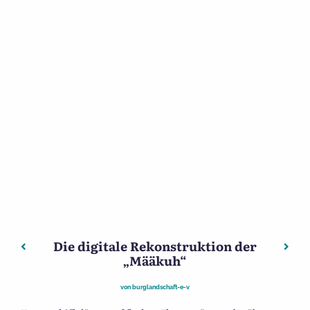
Die digitale Rekonstruktion der
Beitragsnavigation
Vorheriger: 1914: Der Wagner Theodor Mayer entwickelt
Nächs
„Määkuh“
von
burglandschaft-e-v