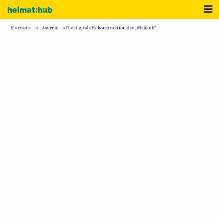
Zum Inhalt
Me
heimat:hub
Startseite
»
Journal
»
Die digitale Rekonstruktion der „Määkuh“