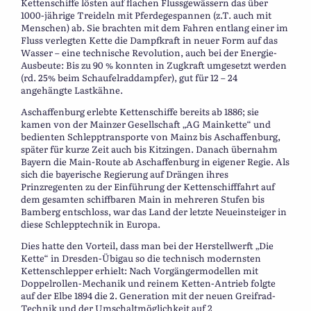
Kettenschiffe lösten auf flachen Flussgewässern das über
1000-jährige Treideln mit Pferdegespannen (z.T. auch mit
Menschen) ab. Sie brachten mit dem Fahren entlang einer im
Fluss verlegten Kette die Dampfkraft in neuer Form auf das
Wasser – eine technische Revolution, auch bei der Energie-
Ausbeute: Bis zu 90 % konnten in Zugkraft umgesetzt werden
(rd. 25% beim Schaufelraddampfer), gut für 12 – 24
angehängte Lastkähne.
Aschaffenburg erlebte Kettenschiffe bereits ab 1886; sie
kamen von der Mainzer Gesellschaft „AG Mainkette“ und
bedienten Schlepptransporte von Mainz bis Aschaffenburg,
später für kurze Zeit auch bis Kitzingen. Danach übernahm
Bayern die Main-Route ab Aschaffenburg in eigener Regie. Als
sich die bayerische Regierung auf Drängen ihres
Prinzregenten zu der Einführung der Kettenschifffahrt auf
dem gesamten schiffbaren Main in mehreren Stufen bis
Bamberg entschloss, war das Land der letzte Neueinsteiger in
diese Schlepptechnik in Europa.
Dies hatte den Vorteil, dass man bei der Herstellwerft „Die
Kette“ in Dresden-Übigau so die technisch modernsten
Kettenschlepper erhielt: Nach Vorgängermodellen mit
Doppelrollen-Mechanik und reinem Ketten-Antrieb folgte
auf der Elbe 1894 die 2. Generation mit der neuen Greifrad-
Technik und der Umschaltmöglichkeit auf 2