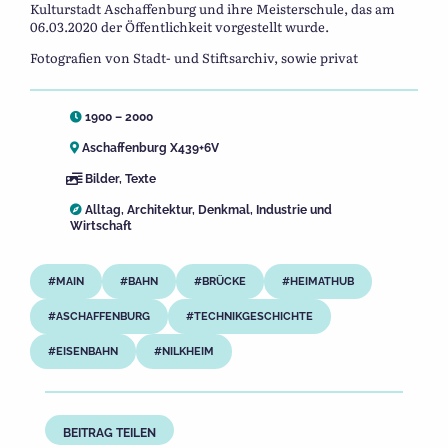
Kulturstadt Aschaffenburg und ihre Meisterschule, das am
06.03.2020 der Öffentlichkeit vorgestellt wurde.
Fotografien von Stadt- und Stiftsarchiv, sowie privat
1900 – 2000
Aschaffenburg X439+6V
Bilder
,
Texte
Alltag
,
Architektur
,
Denkmal
,
Industrie und
Wirtschaft
MAIN
BAHN
BRÜCKE
HEIMATHUB
ASCHAFFENBURG
TECHNIKGESCHICHTE
EISENBAHN
NILKHEIM
BEITRAG TEILEN