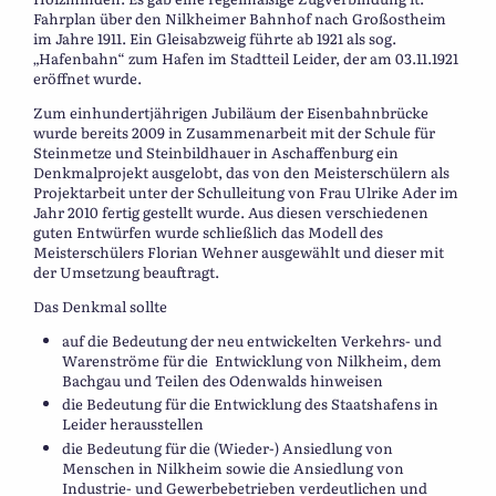
Fahrplan über den Nilkheimer Bahnhof nach Großostheim
im Jahre 1911. Ein Gleisabzweig führte ab 1921 als sog.
„Hafenbahn“ zum Hafen im Stadtteil Leider, der am 03.11.1921
eröffnet wurde.
Zum einhundertjährigen Jubiläum der Eisenbahnbrücke
wurde bereits 2009 in Zusammenarbeit mit der Schule für
Steinmetze und Steinbildhauer in Aschaffenburg ein
Denkmalprojekt ausgelobt, das von den Meisterschülern als
Projektarbeit unter der Schulleitung von Frau Ulrike Ader im
Jahr 2010 fertig gestellt wurde. Aus diesen verschiedenen
guten Entwürfen wurde schließlich das Modell des
Meisterschülers Florian Wehner ausgewählt und dieser mit
der Umsetzung beauftragt.
Das Denkmal sollte
auf die Bedeutung der neu entwickelten Verkehrs- und
Warenströme für die
Entwicklung von Nilkheim, dem
Bachgau und Teilen des Odenwalds hinweisen
die Bedeutung für die Entwicklung des Staatshafens in
Leider herausstellen
die Bedeutung für die (Wieder-) Ansiedlung von
Menschen in Nilkheim
sowie die Ansiedlung von
Industrie- und Gewerbebetrieben verdeutlichen und