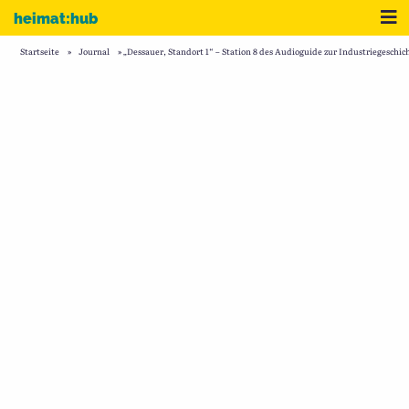
Zum Inhalt
Me
heimat:hub
Startseite
»
Journal
»
„Dessauer, Standort 1“ – Station 8 des Audioguide zur Industriegeschic