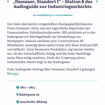
„Dessauer, Standort 1“ – Station 8 des
Beitragsnavigation
Vorheriger: „Johann Desch, Standort 1“ – Station 7 des A
Näch
Audioguide zur Industriegeschichte
aus
Aschaffenburg 2.0
von
Eva Roßmann
Der Vater des bereits vorgestellten Buntpapierfabrikanten
Franz Dessauer, Alois, war der eigentliche Begründer der
Dessauerschen Fabrikantendynastie. 1811 errichtete er in der
Badergasse ein Fabrikgebäude zur Herstellung von
Buntpapier. Damals umfasste sein Unternehmen 20
Mitarbeiter, zwanzig Jahre später hatte sich diese Zahl auf 200
vervielfacht. Alois Dessauers Produktion zog immer wieder
um, da der wirtschaftliche Erfolg und die hohe Nachfrage
mehr Platz nötig machten. Doch der Ursprung seiner
industriellen Macht liegt in der Badergasse.
Zum Audioguide-Beitrag über Dessauer, Standort 1 gelangen
Sie
hier
.
1811 – 1823
Badergasse 18
Geschichte
,
Bildung