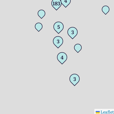
4
183
5
3
3
4
3
Leaflet