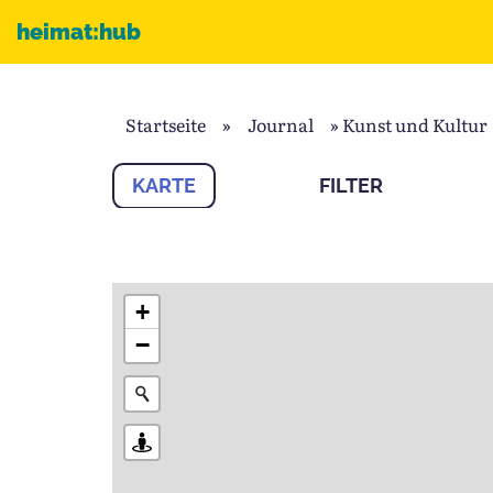
Zum Inhalt
heimat:hub
Startseite
»
Journal
»
Kunst und Kultur
KARTE
FILTER
+
−