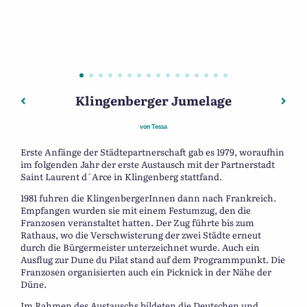
Klingenberger Jumelage
Beitragsnavigation
Vorheriger: Das alte Schloss
Nächs
von
Tessa
Erste Anfänge der Städtepartnerschaft gab es 1979, woraufhin
im folgenden Jahr der erste Austausch mit der Partnerstadt
Saint Laurent d´Arce in Klingenberg stattfand.
1981 fuhren die KlingenbergerInnen dann nach Frankreich.
Empfangen wurden sie mit einem Festumzug, den die
Franzosen veranstaltet hatten. Der Zug führte bis zum
Rathaus, wo die Verschwisterung der zwei Städte erneut
durch die Bürgermeister unterzeichnet wurde. Auch ein
Ausflug zur Dune du Pilat stand auf dem Programmpunkt. Die
Franzosen organisierten auch ein Picknick in der Nähe der
Düne.
Im Rahmen des Austauschs bildeten die Deutschen und