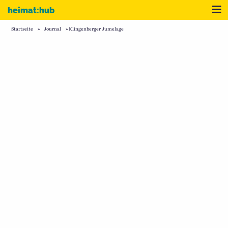
Zum Inhalt
Me
heimat:hub
Startseite
»
Journal
»
Klingenberger Jumelage