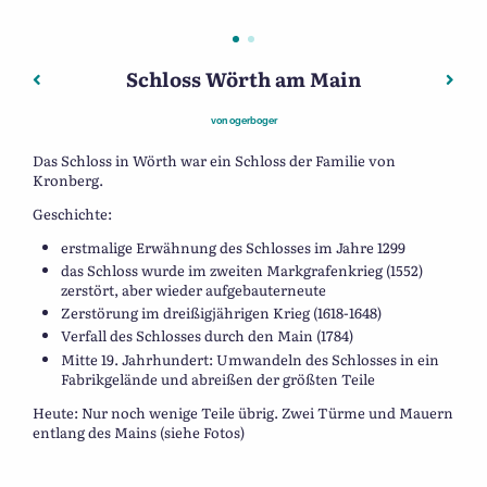
Schloss Wörth am Main
Beitragsnavigation
Vorheriger: Jahrgangsgemeinschaft
Nächs
von
ogerboger
Das Schloss in Wörth war ein Schloss der Familie von
Kronberg.
Geschichte:
erstmalige Erwähnung des Schlosses im Jahre 1299
das Schloss wurde im zweiten Markgrafenkrieg (1552)
zerstört, aber wieder aufgebauterneute
Zerstörung im dreißigjährigen Krieg (1618-1648)
Verfall des Schlosses durch den Main (1784)
Mitte 19. Jahrhundert: Umwandeln des Schlosses in ein
Fabrikgelände und abreißen der größten Teile
Heute: Nur noch wenige Teile übrig. Zwei Türme und Mauern
entlang des Mains (siehe Fotos)