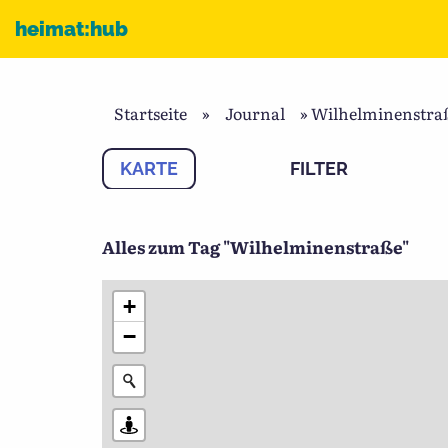
Zum Inhalt
heimat:hub
Startseite
»
Journal
»
Wilhelminenstra
KARTE
FILTER
Alles zum Tag "Wilhelminenstraße"
+
−