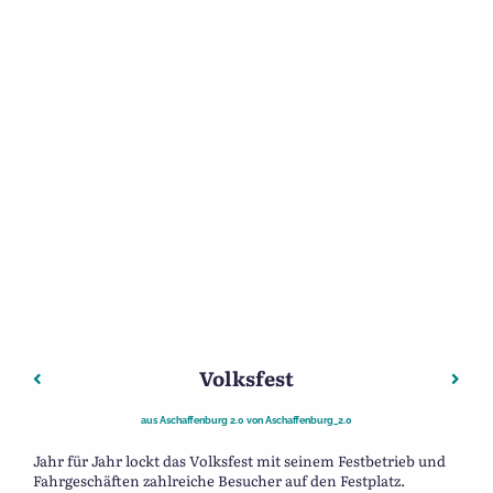
Volksfest
Beitragsnavigation
Vorheriger: Sonnenfinsternis
Näch
aus
Aschaffenburg 2.0
von
Aschaffenburg_2.0
Jahr für Jahr lockt das Volksfest mit seinem Festbetrieb und
Fahrgeschäften zahlreiche Besucher auf den Festplatz.